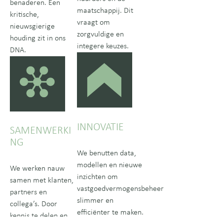
benaderen. Een
maatschappij. Dit
kritische,
vraagt om
nieuwsgierige
zorgvuldige en
houding zit in ons
integere keuzes.
DNA.
INNOVATIE
SAMENWERKI
NG
We benutten data,
modellen en nieuwe
We werken nauw
inzichten om
samen met klanten,
vastgoedvermogensbeheer
partners en
slimmer en
collega’s. Door
efficiënter te maken.
kennis te delen en