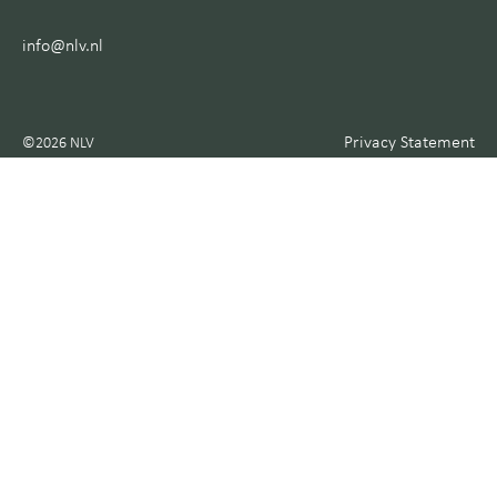
info@nlv.nl
Privacy Statement
©2026 NLV