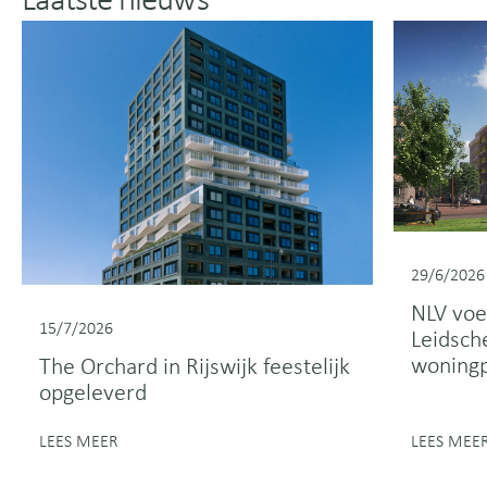
Laatste nieuws
29/6/2026
NLV voe
15/7/2026
Leidsch
woningp
The Orchard in Rijswijk feestelijk
opgeleverd
LEES MEE
LEES MEER